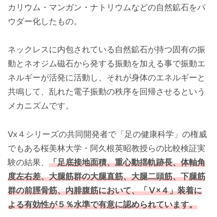
カリウム・マンガン・ナトリウムなどの自然鉱石をパ
ウダー化したもの。
ネックレスに内包されている自然鉱石が持つ固有の振
動とネオジム磁石から発する振動を加える事で振動エ
ネルギーが活発に活動し、それが身体のエネルギーと
共鳴して、乱れた電子振動の秩序を回帰させるという
メカニズムです。
Vx４シリーズの共同開発者で「足の健康科学」の権威
でもある桜美林大学・阿久根英昭教授らの比較検証実
験の結果、
「足底接地面積、重心動揺軌跡長、体軸角
度左右差、大腿筋群の大腿直筋、大腿二頭筋、下腿筋
群の前脛骨筋、内腓腹筋において、「Ⅴ×４」装着に
よる有効性が５％水準で有意に認められています。