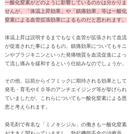
一酸化窒素がどのように影響しているのかは分かりま
せんが、「体温上昇効果」や「鎮痛効果」等は一酸化
窒素による血管拡張効果によるものだと思われます。
体温上昇は説明するまでもなく血管が拡張されて血流
が促進された事によるもの。鎮痛効果についてもキニ
ンやブラジキニンといった発痛物質を血流促進によっ
て流し痛みを緩和するという仕組みなのでしょうか。
その他、以前からイフミックに期待される効果として
発毛・育毛やＥＤ等のアンチエイジング等が挙げられ
ていましたが、これらについても一酸化窒素による恩
恵と考えられます。
発毛剤で有名な「ミノキシジル」の働きも一酸化窒素
が大きく関わっていますし、勃起機能不全の治療薬