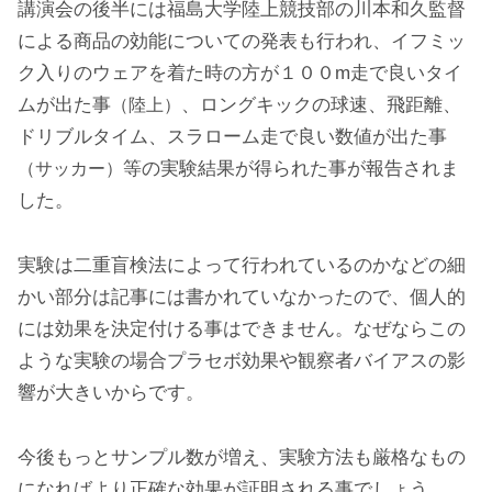
講演会の後半には福島大学陸上競技部の川本和久監督
による商品の効能についての発表も行われ、イフミッ
ク入りのウェアを着た時の方が１００m走で良いタイ
ムが出た事
、ロングキックの球速、飛距離、
（陸上）
ドリブルタイム、スラローム走で良い数値が出た事
等の実験結果が得られた事が報告されま
（サッカー）
した。
実験は二重盲検法によって行われているのかなどの細
かい部分は記事には書かれていなかったので、個人的
には効果を決定付ける事はできません。なぜならこの
ような実験の場合プラセボ効果や観察者バイアスの影
響が大きいからです。
今後もっとサンプル数が増え、実験方法も厳格なもの
になればより正確な効果が証明される事でしょう。