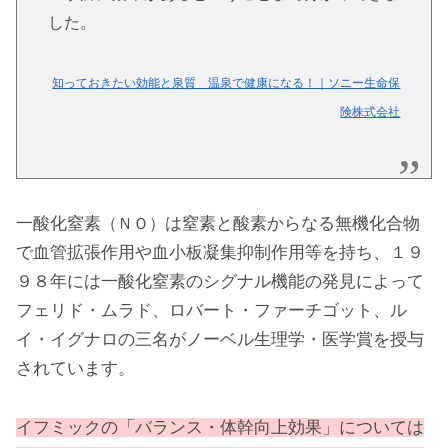
した。
知っておきたい効能と泉質 温泉で健康になる！｜ソニー生命保
険株式会社
一酸化窒素
は窒素と酸素からなる無機化合物
（ＮＯ）
で血管拡張作用や血小板凝集抑制作用等を持ち、１９
９８年には一酸化窒素のシグナル機能の発見によって
フェリド・ムラド、ロバート・ファーチゴット、ル
イ・イグナロの三名がノーベル生理学・医学賞を授与
されています。
イフミックの「バランス・体幹向上効果」については